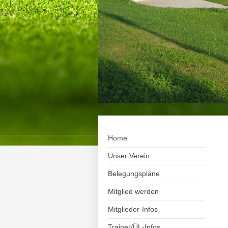
Home
Unser Verein
Belegungspläne
Mitglied werden
Mitglieder-Infos
Trainer/ÜL-Infos