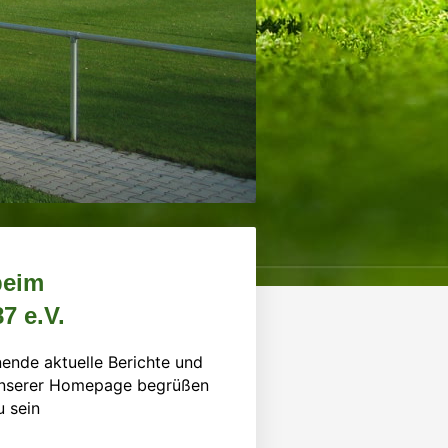
beim
7 e.V.
nende aktuelle Berichte und
f unserer Homepage begrüßen
u sein