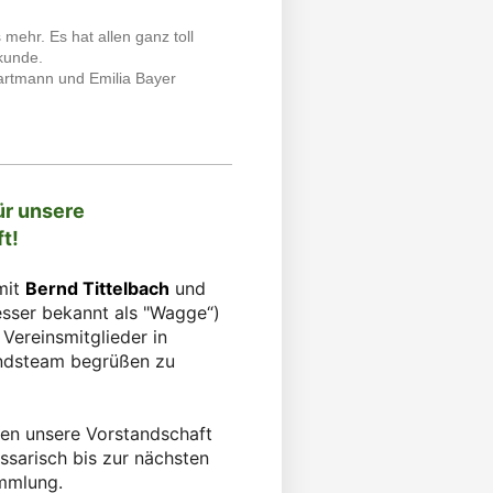
mehr. Es hat allen ganz toll
kunde.
Hartmann und Emilia Bayer
ür unsere
ft!
 mit
Bernd Tittelbach
und
sser bekannt als "Wagge“)
Vereinsmitglieder in
ndsteam begrüßen zu
zen unsere Vorstandschaft
sarisch bis zur nächsten
mmlung.