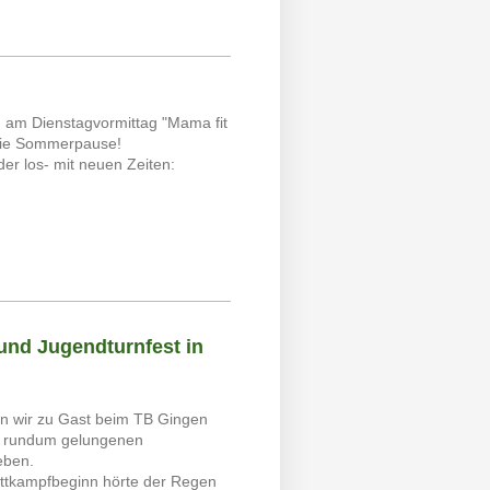
 am Dienstagvormittag "Mama fit
 die Sommerpause!
er los- mit neuen Zeiten:
und Jugendturnfest in
n wir zu Gast beim TB Gingen
n rundum gelungenen
eben.
ttkampfbeginn hörte der Regen