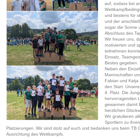
auf, sodass bei 
Wettkampfbedingu
und bestens für 
und der anschlie
sogar die Sonne 
Abschluss des Ta
Wir freuen uns, d
motivierten und s
teilnehmen konnt
Einsatz, Teamgei
Bestes gegeben.
Neben den Einzel
Mannschaften uns
Fabian und Katj
den Start. Unsere
4. Platz. Die Jun
hervorragenden Le
gewannen damit Ei
herzlichen Glückw
Wir gratulieren a
Sportlern zu ihre
Platzierungen. Wir sind stolz auf euch und bedanken uns beim TB 
Ausrichtung des Wettkampfs.