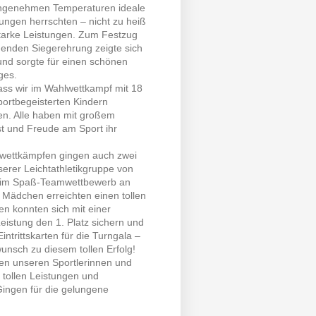
angenehmen Temperaturen ideale
ngen herrschten – nicht zu heiß
starke Leistungen. Zum Festzug
ßenden Siegerehrung zeigte sich
und sorgte für einen schönen
ges.
ass wir im Wahlwettkampf mit 18
portbegeisterten Kindern
en. Alle haben mit großem
st und Freude am Sport ihr
wettkämpfen gingen auch zwei
erer Leichtathletikgruppe von
a im Spaß-Teamwettbewerb an
 Mädchen erreichten einen tollen
gen konnten sich mit einer
istung den 1. Platz sichern und
ntrittskarten für die Turngala –
unsch zu diesem tollen Erfolg!
llen unseren Sportlerinnen und
n tollen Leistungen und
Gingen für die gelungene