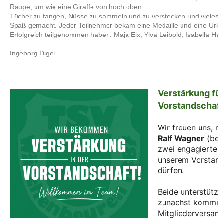
Raupe, um wie eine Giraffe von hoch oben
Tücher zu fangen, Nüsse zu sammeln und zu verstecken und vieles 
Spaß gemacht. Jeder Teilnehmer bekam eine Medaille und eine Ur
Erfolgreich teilgenommen haben: Maja Eix, Ylva Leibold, Isabella 
Ingeborg Digel
Verstärkung f
Vorstandscha
Wir freuen uns,
Ralf Wagner
(be
zwei engagierte 
unserem Vorsta
dürfen.
Beide unterstüt
zunächst kommis
Mitgliederversa